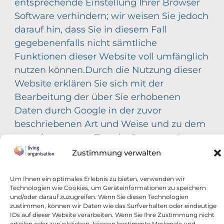
entsprechende Einstellung Ihrer Browser
Software verhindern; wir weisen Sie jedoch
darauf hin, dass Sie in diesem Fall
gegebenenfalls nicht sämtliche
Funktionen dieser Website voll umfänglich
nutzen können.Durch die Nutzung dieser
Website erklären Sie sich mit der
Bearbeitung der über Sie erhobenen
Daten durch Google in der zuvor
beschriebenen Art und Weise und zu dem
zuvor benannten Zweck einverstanden.
Zustimmung verwalten
Um Ihnen ein optimales Erlebnis zu bieten, verwenden wir
kontakt@coachingcenterberlin
Technologien wie Cookies, um Geräteinformationen zu speichern
+49 30 434 00 294
und/oder darauf zuzugreifen. Wenn Sie diesen Technologien
zustimmen, können wir Daten wie das Surfverhalten oder eindeutige
IDs auf dieser Website verarbeiten. Wenn Sie Ihre Zustimmung nicht
© 2025 All rights Reserved. Living
erteilen oder zurückziehen, können bestimmte Merkmale und